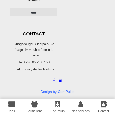
PUBLICITÉS SUR ALERTE JOB
Publier une offre d’emploi sur Alertejob
CONTACT
Ouagadougou / Karpala. 2e
étage, Immeuble face à la
mairie
Tel:+226 06 25 87 58
mail: infos@alertejob.africa
Design by ComPulse
© 2022 Alerte Job. Tous droits réservés.
Jobs
Formations
Recuteurs
Nos services
Contact