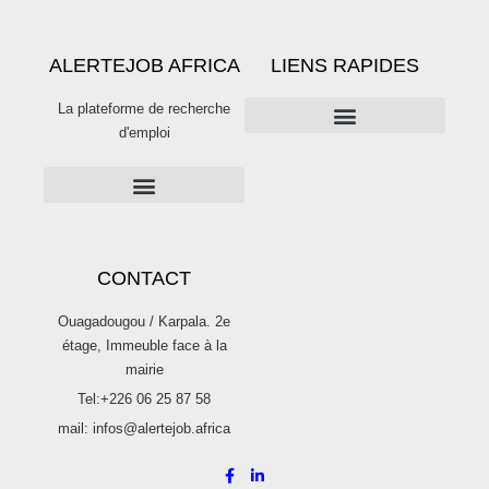
ALERTEJOB AFRICA
LIENS RAPIDES
La plateforme de recherche
d'emploi
PUBLICITÉS SUR ALERTE JOB
Publier une offre d’emploi sur Alertejob
CONTACT
Ouagadougou / Karpala. 2e
étage, Immeuble face à la
mairie
Tel:+226 06 25 87 58
mail: infos@alertejob.africa