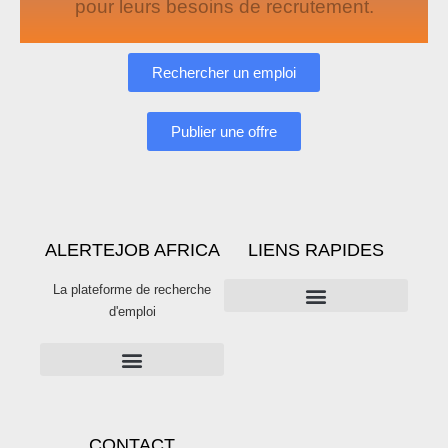
pour leurs besoins de recrutement.
Rechercher un emploi
Publier une offre
ALERTEJOB AFRICA
LIENS RAPIDES
La plateforme de recherche
d'emploi
PUBLICITÉS SUR ALERTE JOB
Publier une offre d’emploi sur Alertejob
CONTACT