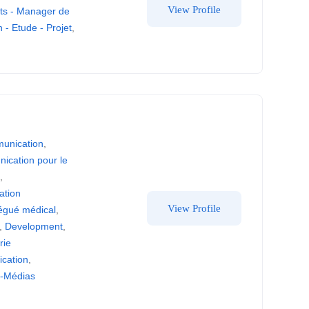
View Profile
ets - Manager de
n - Etude - Projet
,
unication
,
ication pour le
g
,
ation
View Profile
égué médical
,
,
Development
,
rie
cation
,
e-Médias