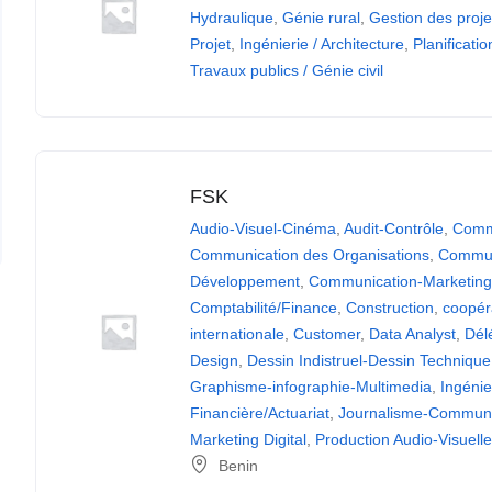
Hydraulique
,
Génie rural
,
Gestion des proj
Projet
,
Ingénierie / Architecture
,
Planificatio
Travaux publics / Génie civil
FSK
Audio-Visuel-Cinéma
,
Audit-Contrôle
,
Comm
Communication des Organisations
,
Commun
Développement
,
Communication-Marketin
Comptabilité/Finance
,
Construction
,
coopér
internationale
,
Customer
,
Data Analyst
,
Dél
Design
,
Dessin Indistruel-Dessin Technique
Graphisme-infographie-Multimedia
,
Ingénie
Financière/Actuariat
,
Journalisme-Communi
Marketing Digital
,
Production Audio-Visuell
Benin