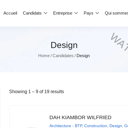
Accueil
Candidats
Entreprise
Pays
Qui somme
Design
Home
Candidates
Design
Showing
1
–
9
of 19 results
DAH KIAMBOR WILFRIED
Architecture - BTP
,
Construction
,
Design
,
Gé