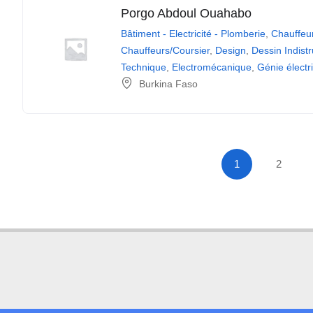
Porgo Abdoul Ouahabo
Bâtiment - Electricité - Plomberie
,
Chauffeu
Chauffeurs/Coursier
,
Design
,
Dessin Indist
Technique
,
Electromécanique
,
Génie électr
Burkina Faso
1
2