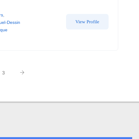
rs
,
View Profile
ruel-Dessin
ique
3