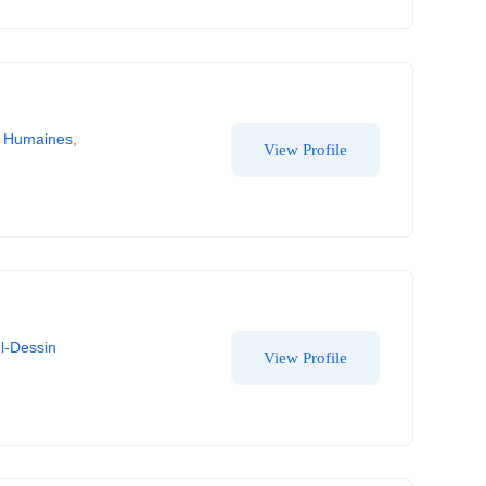
es Humaines
,
View Profile
el-Dessin
View Profile