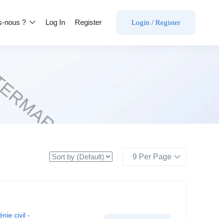
s-nous ?
Log In
Register
Login
/
Register
nie civil -