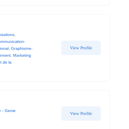
isations
,
mmunication-
View Profile
ional
,
Graphisme-
gement
,
Marketing
t de la
é - Genie
View Profile