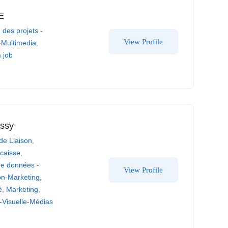
E
 des projets -
View Profile
-Multimedia
,
 job
ssy
de Liaison
,
 caisse
,
de données -
View Profile
n-Marketing
,
é
,
Marketing
,
-Visuelle-Médias