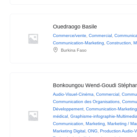
Ouedraogo Basile
Commerce/vente
,
Commercial
,
Communica
Communication-Marketing
,
Construction
,
M
Burkina Faso
Bonkoungou Wend-Goudi Stéphan
Audio-Visuel-Cinéma
,
Commercial
,
Commun
Communication des Organisations
,
Commun
Développement
,
Communication-Marketin
médical
,
Graphisme-infographie-Multimedi
Communication
,
Marketing
,
Marketing / M
Marketing Digital
,
ONG
,
Production Audio-V