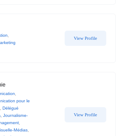
tion
,
View Profile
arketing
ie
ication
,
ication pour le
g
,
Délégué
View Profile
a
,
Journalisme-
anagement
,
isuelle-Médias
,