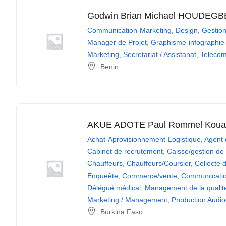
Godwin Brian Michael HOUDEGB
Communication-Marketing
,
Design
,
Gestion
Manager de Projet
,
Graphisme-infographie
Marketing
,
Secretariat / Assistanat
,
Telecom
Benin
AKUE ADOTE Paul Rommel Koua
Achat-Aprovisionnement-Logistique
,
Agent 
Cabinet de recrutement
,
Caisse/gestion de
Chauffeurs
,
Chauffeurs/Coursier
,
Collecte 
Enqueête
,
Commerce/vente
,
Communicatio
Délégué médical
,
Management de la qualit
Marketing / Management
,
Production Audio
Burkina Faso