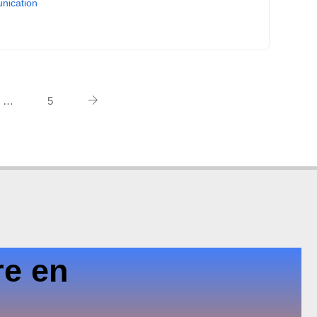
unication
…
5
re en