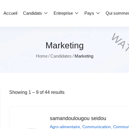
Accueil
Candidats
Entreprise
Pays
Qui somme
Marketing
Home
Candidates
Marketing
Showing
1
–
9
of 44 results
samandoulougou seidou
Agro-alimentaire
,
Communication
,
Communi