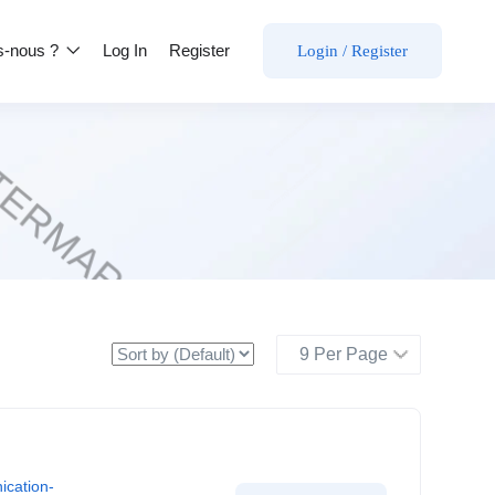
s-nous ?
Log In
Register
Login
/
Register
cation-