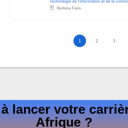
Technologie de l'information et de la comm
Burkina Faso
1
2
3
 à lancer votre carriè
Afrique ?