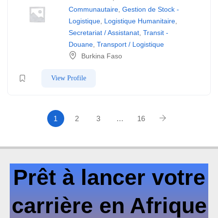
Communautaire
,
Gestion de Stock -
Logistique
,
Logistique Humanitaire
,
Secretariat / Assistanat
,
Transit -
Douane
,
Transport / Logistique
Burkina Faso
View Profile
1
2
3
…
16
Prêt à lancer votre
carrière en Afrique