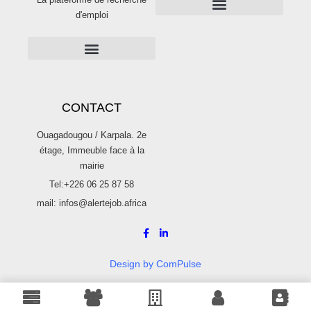
d'emploi
PUBLICITÉS SUR ALERTE JOB
Publier une offre d’emploi sur Alertejob
CONTACT
Ouagadougou / Karpala. 2e
étage, Immeuble face à la
mairie
Tel:+226 06 25 87 58
mail: infos@alertejob.africa
Design by ComPulse
© 2022 Alerte Job. Tous droits réservés.