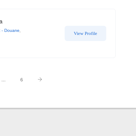
a
t - Douane
,
View Profile
…
6