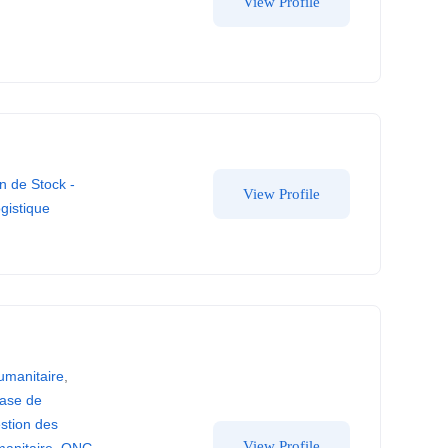
View Profile
n de Stock -
View Profile
ogistique
umanitaire
,
Base de
stion des
View Profile
manitaire
,
ONG
,