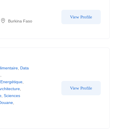
View Profile
Burkina Faso
limentaire
,
Data
e
,
 Energétique
,
View Profile
Architecture
,
e
,
Sciences
 Douane
,