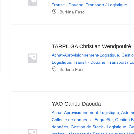
Transit - Douane
,
Transport / Logistique
Burkina Faso
TARPILGA Christian Wendpouiré
Achat-Aprovisionnement-Logistique
,
Gestio
Logistique
,
Transit - Douane
,
Transport / L
Burkina Faso
YAO Ganou Daouda
Achat-Aprovisionnement-Logistique
,
Aide h
Collecte de données - Enqueête
,
Gestion 
données
,
Gestion de Stock - Logistique
,
Ge
projets - Manager de Projet
,
Logistique Hu