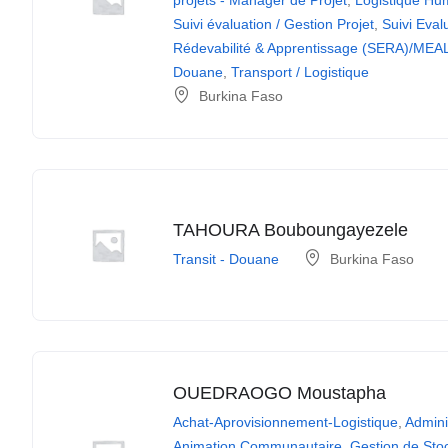
Suivi évaluation / Gestion Projet
,
Suivi Eval
Rédevabilité & Apprentissage (SERA)/MEA
Douane
,
Transport / Logistique
Burkina Faso
TAHOURA Bouboungayezele
Transit - Douane
Burkina Faso
OUEDRAOGO Moustapha
Achat-Aprovisionnement-Logistique
,
Admini
Animation Communautaire
,
Gestion de Stoc