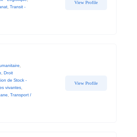
View Profile
tanat
,
Transit -
umanitaire
,
e
,
Droit
ion de Stock -
View Profile
s vivantes
,
uane
,
Transport /