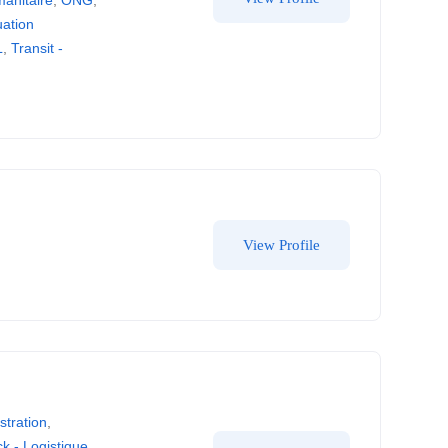
uation
L
,
Transit -
View Profile
stration
,
k - Logistique
,