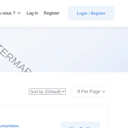
s-nous ?
Log In
Register
Login
/
Register
umanitaire
,