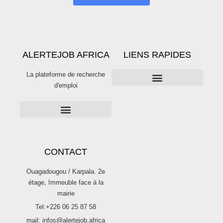
ALERTEJOB AFRICA
LIENS RAPIDES
La plateforme de recherche
d'emploi
PUBLICITÉS SUR ALERTE JOB
Publier une offre d’emploi sur Alertejob
CONTACT
Ouagadougou / Karpala. 2e
étage, Immeuble face à la
mairie
Tel:+226 06 25 87 58
mail: infos@alertejob.africa