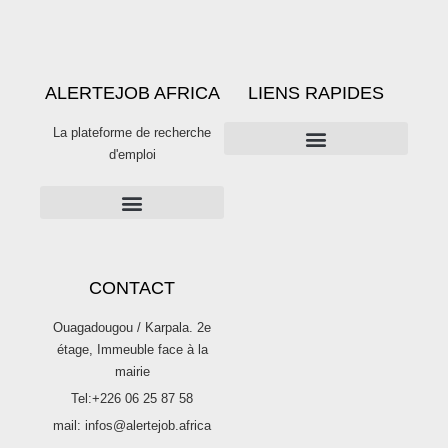
ALERTEJOB AFRICA
LIENS RAPIDES
La plateforme de recherche
d'emploi
PUBLICITÉS SUR ALERTE JOB
Publier une offre d’emploi sur Alertejob
CONTACT
Ouagadougou / Karpala. 2e
étage, Immeuble face à la
mairie
Tel:+226 06 25 87 58
mail: infos@alertejob.africa