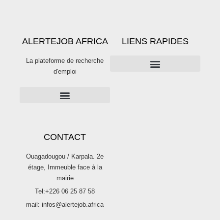
ALERTEJOB AFRICA
LIENS RAPIDES
La plateforme de recherche
d'emploi
PUBLICITÉS SUR ALERTE JOB
Publier une offre d’emploi sur Alertejob
CONTACT
Ouagadougou / Karpala. 2e
étage, Immeuble face à la
mairie
Tel:+226 06 25 87 58
mail: infos@alertejob.africa