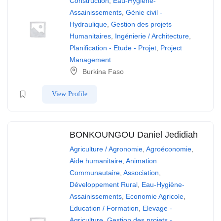
Construction
,
Eau-Hygiène-
Assainissements
,
Génie civil -
Hydraulique
,
Gestion des projets
Humanitaires
,
Ingénierie / Architecture
,
Planification - Etude - Projet
,
Project
Management
Burkina Faso
View Profile
BONKOUNGOU Daniel Jedidiah
Agriculture / Agronomie
,
Agroéconomie
,
Aide humanitaire
,
Animation
Communautaire
,
Association
,
Développement Rural
,
Eau-Hygiène-
Assainissements
,
Economie Agricole
,
Education / Formation
,
Elevage -
Agriculture
,
Gestion des projets -