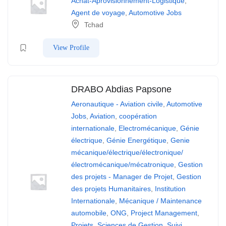
Achat-Aprovisionnement-Logistique
,
Agent de voyage
,
Automotive Jobs
Tchad
View Profile
DRABO Abdias Papsone
Aeronautique - Aviation civile
,
Automotive
Jobs
,
Aviation
,
coopération
internationale
,
Electromécanique
,
Génie
électrique
,
Génie Energétique
,
Genie
mécanique/électrique/électronique/
électromécanique/mécatronique
,
Gestion
des projets - Manager de Projet
,
Gestion
des projets Humanitaires
,
Institution
Internationale
,
Mécanique / Maintenance
automobile
,
ONG
,
Project Management
,
Projets
,
Sciences de Gestion
,
Suivi