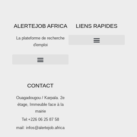
ALERTEJOB AFRICA
LIENS RAPIDES
La plateforme de recherche
d'emploi
PUBLICITÉS SUR ALERTE JOB
Publier une offre d’emploi sur Alertejob
CONTACT
Ouagadougou / Karpala. 2e
étage, Immeuble face à la
mairie
Tel:+226 06 25 87 58
mail: infos@alertejob.africa