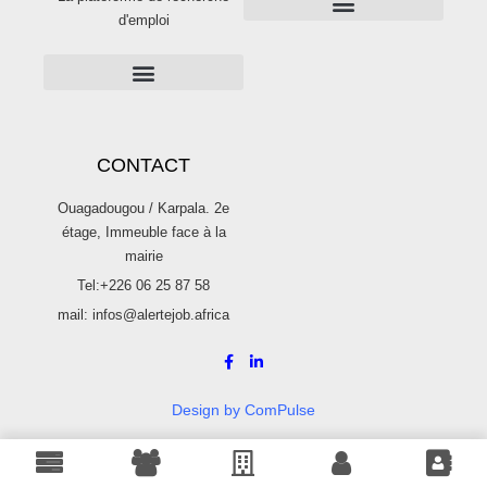
d'emploi
PUBLICITÉS SUR ALERTE JOB
Publier une offre d’emploi sur Alertejob
CONTACT
Ouagadougou / Karpala. 2e
étage, Immeuble face à la
mairie
Tel:+226 06 25 87 58
mail: infos@alertejob.africa
Design by ComPulse
© 2022 Alerte Job. Tous droits réservés.