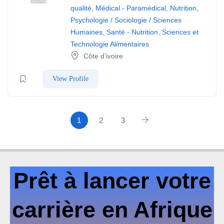
qualité
,
Médical - Paramédical
,
Nutrition
,
Psychologie / Sociologie / Sciences
Humaines
,
Santé - Nutrition
,
Sciences et
Technologie Alimentaires
Côte d’ivoire
View Profile
1
2
3
Prêt à lancer votre
carrière en Afrique