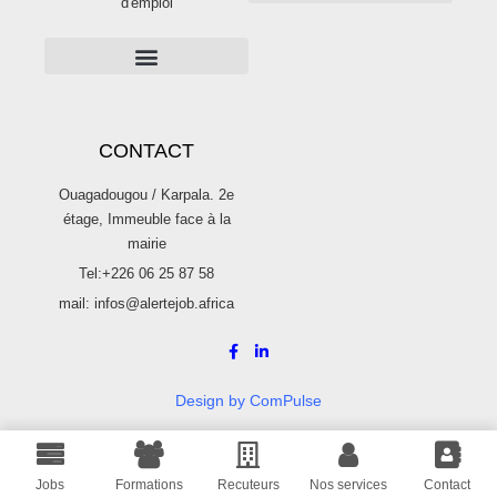
d'emploi
PUBLICITÉS SUR ALERTE JOB
Publier une offre d’emploi sur Alertejob
CONTACT
Ouagadougou / Karpala. 2e
étage, Immeuble face à la
mairie
Tel:+226 06 25 87 58
mail: infos@alertejob.africa
Design by ComPulse
© 2022 Alerte Job. Tous droits réservés.
Jobs
Formations
Recuteurs
Nos services
Contact