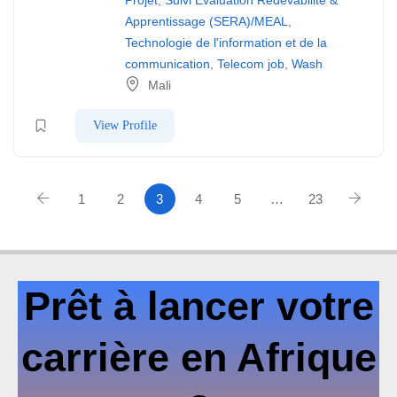
Projet
,
Suivi Evaluation Rédevabilité &
Apprentissage (SERA)/MEAL
,
Technologie de l'information et de la
communication
,
Telecom job
,
Wash
Mali
View Profile
1
2
3
4
5
…
23
Prêt à lancer votre
carrière en Afrique